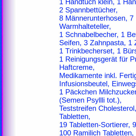
1 Handtuch klein, 1 Han
2 Spannbettücher,
8 Männerunterhosen, 7
Warmhalteteller,
1 Schnabelbecher, 1 Bet
Seifen, 3 Zahnpasta, 1
1 Trinkbecherset, 1 Bür
1 Reinigungsgerät für P
Haftcreme,
Medikamente inkl. Fertig
Infusionsbeutel, Einweg
1 Päckchen Milchzucke
(Semen Psyllli tot.),
Teststreifen Cholestero
Tabletten,
19 Tabletten-Sortierer,
100 Ramilich Tabletten,