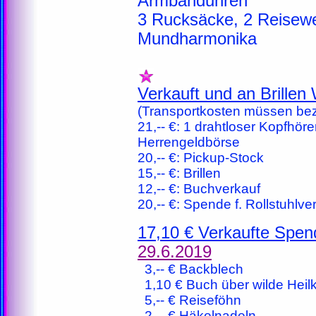
Armbanduhren
3 Rucksäcke, 2 Reisewe
Mundharmonika
Verkauft und an Brille
(Transportkosten müssen bez
21,-- €: 1 drahtloser Kopfhöre
Herrengeldbörse
20,-- €: Pickup-Stock
15,-- €: Brillen
12,-- €: Buchverkauf
20,-- €: Spende f. Rollstuhlv
17,10 € Verkaufte Spen
29.6.2019
3,-- € Backblech
1,10 € Buch über wilde Heilk
5,-- € Reiseföhn
2,-- € Häkelnadeln