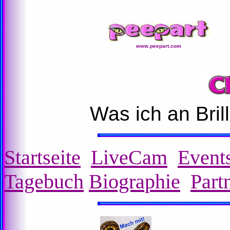
www.peepart.com
Was ich an Bril
Startseite
LiveCam
Event
Tagebuch
Biographie
Part